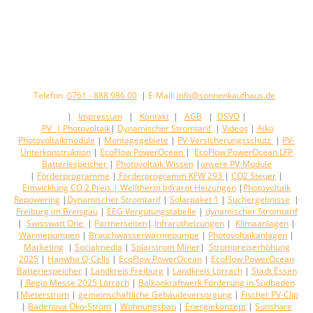
Telefon:
0761 - 888 986 00
|
E-Mail:
info@sonnenkaufhaus.de
|
Impressum
|
Kontakt
|
AGB
|
DSVO
|
PV |
Photovoltaik
|
Dynamischer Stromtarif
|
Videos
|
Aiko
Photovoltaikmodule
|
Montagegebiete
|
PV-Versicherungsschutz
|
PV-
Unterkonstruktion
|
EcoFlow PowerOcean
|
EcoFlow PowerOcean LFP
Batteriespeicher
|
Photovoltaik Wissen
|
unsere PV-Module
|
Förderprogramme
|
Förderprogramm KFW 293
|
CO2 Steuer
|
Entwicklung CO 2 Preis
| Welltherm Infrarot Heizungen
|
Photovoltaik
Repowering
|
Dynamischer Stromtarif
|
Solarpaket 1
|
Suchergebnisse
|
Freiburg im Breisgau
|
EEG Vergütungstabelle
|
dynamischer Stromtarif
|
Swisswatt One
|
Partnerseiten
|
Infrarotheizungen
|
Klimaanlagen
|
Wärmepumpen
|
Brauchwasserwärmepumpe
|
Photovoltaikanlagen
|
Marketing
|
Socialmedia
|
Solarstrom Miner
|
Strompreiserhöhung
2025
|
Hanwha Q-Cells
|
EcoFlow PowerOcean
|
EcoFlow PowerOcean
Batteriespeicher
|
Landkreis Freiburg
|
Landkreis Lörrach
|
Stadt Essen
|
Regio Messe 2025 Lörrach
|
Balkonkraftwerk Förderung in Südbaden
|
Mieterstrom
|
gemeinschaftliche Gebäudeversorgung
|
Fischer PV-Clip
|
Badenova Öko-Strom
|
Wohnungsbau
|
Energiekonzept
|
Sunshare