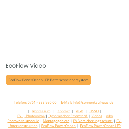
EcoFlow Video
EcoFlow PowerOcean LFP-Batteriespeichersystem
Telefon:
0761 - 888 986 00
|
E-Mail:
info@sonnenkaufhaus.de
|
Impressum
|
Kontakt
|
AGB
|
DSVO
|
PV |
Photovoltaik
|
Dynamischer Stromtarif
|
Videos
|
Aiko
Photovoltaikmodule
|
Montagegebiete
|
PV-Versicherungsschutz
|
PV-
Unterkonstruktion
|
EcoFlow PowerOcean
|
EcoFlow PowerOcean LFP