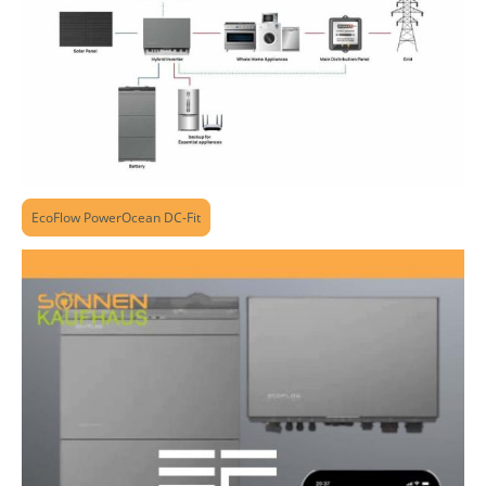
EcoFlow PowerOcean DC-Fit