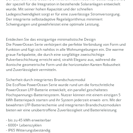
der speziell für die Integration in bestehende Solaranlagen entwickelt
wurde. Mit seiner hohen Kapazität und der schnellen
Ladegeschwindigkeit sorgt er für eine zuverlässige Stromversorgung.
Der integrierte selbstadaptive Regelalgorithmus minimiert
Schwingungen und gewährleistet eine optimale Leistung.
Entdecken Sie das einzigartige minimalistische Design
Die PowerOcean Serie verkörpert die perfekte Verbindung von Form und
Funktion und fügt sich nahtlos in alle Wohnumgebungen ein. Die warme
graue Farbpalette, die durch eine sorgfältige zweischichtige
Pulverbeschichtung erreicht wird, strahlt Eleganz aus, während die
ikonische geometrische Form und die horizontalen Kanten Robustheit
und Zuverlässigkeit vermitteln.
Sicherheit durch integriertes Brandschutzmodul
Die EcoFlow PowerOcean Serie wurde rund um die fortschrittliche
PowerOcean LFP-Batterie entwickelt, ein parallel geschaltetes
Hochspannungs-Batteriesystem. Nutzer können mit einem einzigen 5
kWh Batteriepack starten und ihr System jederzeit erweit- ern. Mit der
bewährten LFP-Batteriechemie und integrierten Brandschutzmodulen
bieten wir eine unübertroffene Zuverlässigkeit und Batterieleistung
- bis zu 45 kWh erweiterbar
- 6000+ Lebenszyklen
- IP65 Witterungsbeständig