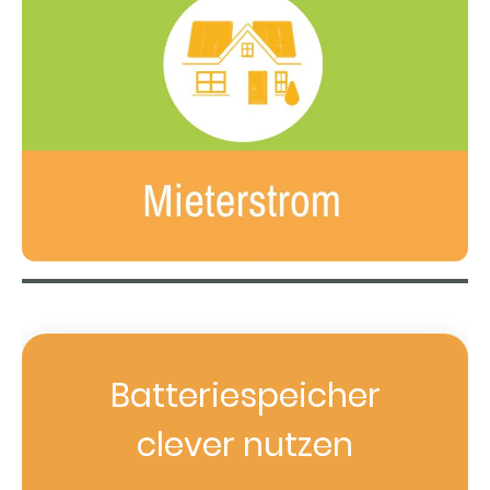
Batteriespeicher
clever nutzen