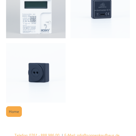
Home
Telefon:
0761 - 888 986 00
|
E-Mail:
info@sonnenkaufhaus.de