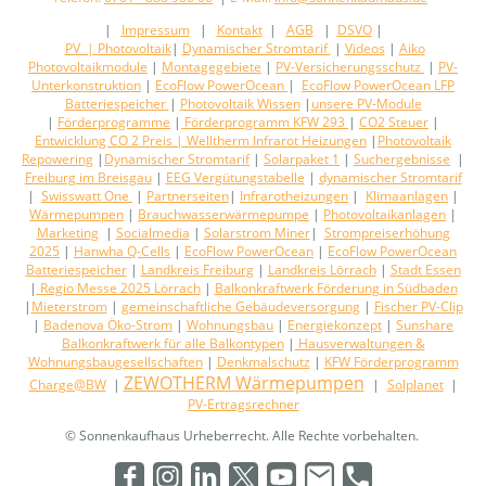
|
Impressum
|
Kontakt
|
AGB
|
DSVO
|
PV |
Photovoltaik
|
Dynamischer Stromtarif
|
Videos
|
Aiko
Photovoltaikmodule
|
Montagegebiete
|
PV-Versicherungsschutz
|
PV-
Unterkonstruktion
|
EcoFlow PowerOcean
|
EcoFlow PowerOcean LFP
Batteriespeicher
|
Photovoltaik Wissen
|
unsere PV-Module
|
Förderprogramme
|
Förderprogramm KFW 293
|
CO2 Steuer
|
Entwicklung CO 2 Preis
| Welltherm Infrarot Heizungen
|
Photovoltaik
Repowering
|
Dynamischer Stromtarif
|
Solarpaket 1
|
Suchergebnisse
|
Freiburg im Breisgau
|
EEG Vergütungstabelle
|
dynamischer Stromtarif
|
Swisswatt One
|
Partnerseiten
|
Infrarotheizungen
|
Klimaanlagen
|
Wärmepumpen
|
Brauchwasserwärmepumpe
|
Photovoltaikanlagen
|
Marketing
|
Socialmedia
|
Solarstrom Miner
|
Strompreiserhöhung
2025
|
Hanwha Q-Cells
|
EcoFlow PowerOcean
|
EcoFlow PowerOcean
Batteriespeicher
|
Landkreis Freiburg
|
Landkreis Lörrach
|
Stadt Essen
|
Regio Messe 2025 Lörrach
|
Balkonkraftwerk Förderung in Südbaden
|
Mieterstrom
|
gemeinschaftliche Gebäudeversorgung
|
Fischer PV-Clip
|
Badenova Öko-Strom
|
Wohnungsbau
|
Energiekonzept
|
Sunshare
Balkonkraftwerk für alle Balkontypen
|
Hausverwaltungen &
Wohnungsbaugesellschaften
|
Denkmalschutz
|
KFW Förderprogramm
ZEWOTHERM Wärmepumpen
Charge@BW
|
|
Solplanet
|
PV-Ertragsrechner
© Sonnenkaufhaus Urheberrecht. Alle Rechte vorbehalten.