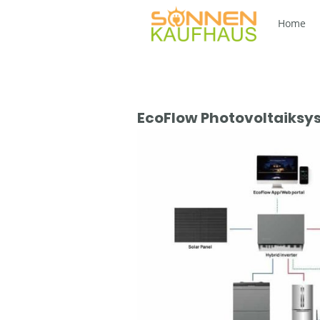
Home
EcoFlow Photovoltaiksys