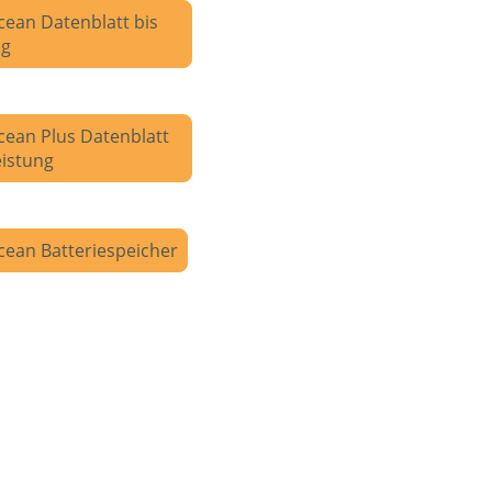
ean Datenblatt bis
ng
cean Plus Datenblatt
eistung
ean Batteriespeicher