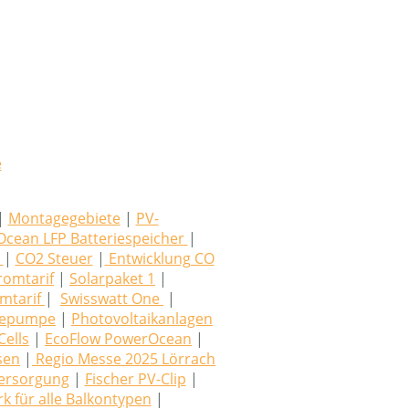
e
|
Montagegebiete
|
PV-
cean LFP Batteriespeicher
|
3
|
CO2 Steuer
|
Entwicklung CO
romtarif
|
Solarpaket 1
|
mtarif
|
Swisswatt One
|
mepumpe
|
Photovoltaikanlagen
ells
|
EcoFlow PowerOcean
|
sen
|
Regio Messe 2025 Lörrach
ersorgung
|
Fischer PV-Clip
|
k für alle Balkontypen
|