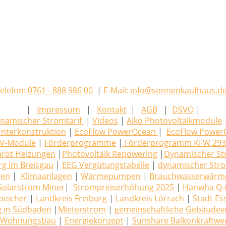
elefon:
0761 - 888 986 00
|
E-Mail:
info@sonnenkaufhaus.d
|
Impressum
|
Kontakt
|
AGB
|
DSVO
|
namischer Stromtarif
|
Videos
|
Aiko Photovoltaikmodule
nterkonstruktion
|
EcoFlow PowerOcean
|
EcoFlow PowerO
PV-Module
|
Förderprogramme
|
Förderprogramm KFW 29
arot Heizungen
|
Photovoltaik Repowering
|
Dynamischer St
rg im Breisgau
|
EEG Vergütungstabelle
|
dynamischer Stro
gen
|
Klimaanlagen
|
Wärmepumpen
|
Brauchwasserwär
Solarstrom Miner
|
Strompreiserhöhung 2025
|
Hanwha Q-C
peicher
|
Landkreis Freiburg
|
Landkreis Lörrach
|
Stadt Es
g in Südbaden
|
Mieterstrom
|
gemeinschaftliche Gebäudev
Wohnungsbau
|
Energiekonzept
|
Sunshare Balkonkraftwer