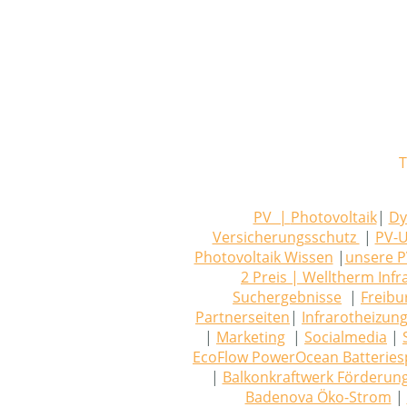
T
PV |
Photovoltaik
|
Dy
Versicherungsschutz
|
PV-U
Photovoltaik Wissen
|
unsere 
2 Preis
| Welltherm Infr
Suchergebnisse
|
Freibu
Partnerseiten
|
Infrarotheizun
|
Marketing
|
Socialmedia
|
EcoFlow PowerOcean Batteries
|
Balkonkraftwerk Förderun
Badenova Öko-Strom
|