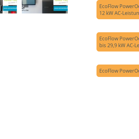
EcoFlow PowerOc
12 kW AC-Leistu
EcoFlow PowerO
bis 29,9 kW AC-L
EcoFlow PowerOc