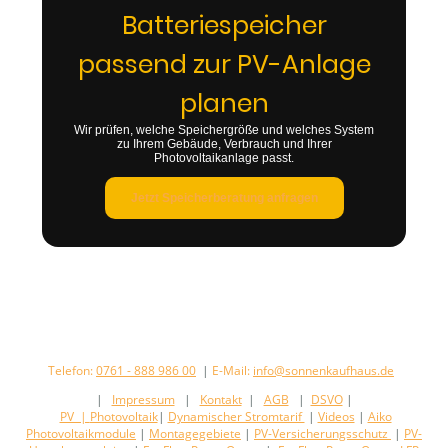
Batteriespeicher
passend zur PV-Anlage
planen
Wir prüfen, welche Speichergröße und welches System
zu Ihrem Gebäude, Verbrauch und Ihrer
Photovoltaikanlage passt.
Jetzt Speicherberatung anfragen
Telefon:
0761 - 888 986 00
|
E-Mail:
info@sonnenkaufhaus.de
|
Impressum
|
Kontakt
|
AGB
|
DSVO
|
PV |
Photovoltaik
|
Dynamischer Stromtarif
|
Videos
|
Aiko
Photovoltaikmodule
|
Montagegebiete
|
PV-Versicherungsschutz
|
PV-