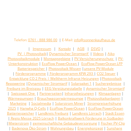
Telefon:
0761 - 888 986 00
|
E-Mail:
info@sonnenkaufhaus.de
|
Impressum
|
Kontakt
|
AGB
|
DSVO
|
PV |
Photovoltaik
|
Dynamischer Stromtarif
|
Videos
|
Aiko
Photovoltaikmodule
|
Montagegebiete
|
PV-Versicherungsschutz
|
PV-
Unterkonstruktion
|
EcoFlow PowerOcean
|
EcoFlow PowerOcean LFP
Batteriespeicher
|
Photovoltaik Wissen
|
unsere PV-Module
|
Förderprogramme
|
Förderprogramm KFW 293
|
CO2 Steuer
|
Entwicklung CO 2 Preis
| Welltherm Infrarot Heizungen
|
Photovoltaik
Repowering
|
Dynamischer Stromtarif
|
Solarpaket 1
|
Suchergebnisse
|
Freiburg im Breisgau
|
EEG Vergütungstabelle
|
dynamischer Stromtarif
|
Swisswatt One
|
Partnerseiten
|
Infrarotheizungen
|
Klimaanlagen
|
Wärmepumpen
|
Brauchwasserwärmepumpe
|
Photovoltaikanlagen
|
Marketing
|
Socialmedia
|
Solarstrom Miner
|
Strompreiserhöhung
2025
|
Hanwha Q-Cells
|
EcoFlow PowerOcean
|
EcoFlow PowerOcean
Batteriespeicher
|
Landkreis Freiburg
|
Landkreis Lörrach
|
Stadt Essen
|
Regio Messe 2025 Lörrach
|
Balkonkraftwerk Förderung in Südbaden
|
Mieterstrom
|
gemeinschaftliche Gebäudeversorgung
|
Fischer PV-Clip
|
Badenova Öko-Strom
|
Wohnungsbau
|
Energiekonzept
|
Sunshare